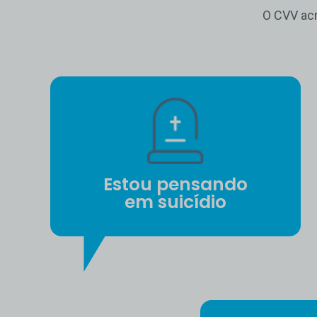
O CVV acr
Estou pensando
em suicídio