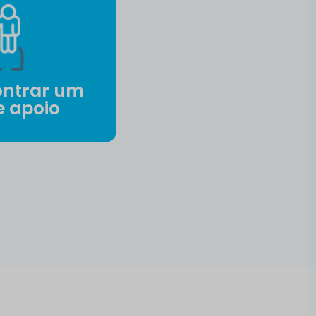
ntrar um
e apoio