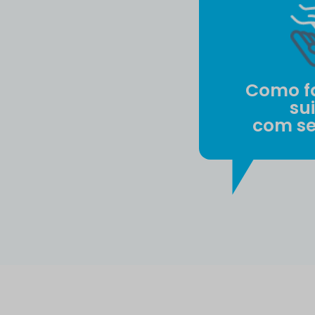
Como fa
sui
com s