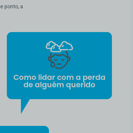
e ponto, a
Como lidar com a perda
de alguém querido