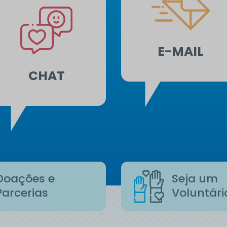
E-MAIL
CHAT
Doações e
Seja um
Parcerias
Voluntári