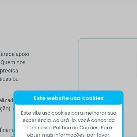
ferece apoio
. Quem nos
 precisa
ticas ou
Este website usa cookies
lizado pelo
ão), chat, e-
Este site usa cookies para melhorar sua
experiência. Ao usá-lo, você concorda
com nossa Política de Cookies. Para
financeira e
obter mais informações, por favor,