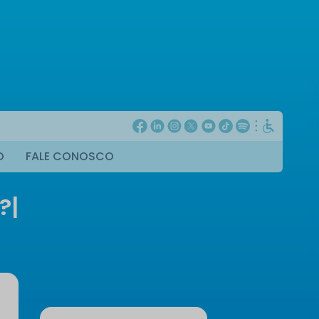
O
FALE CONOSCO
?
|