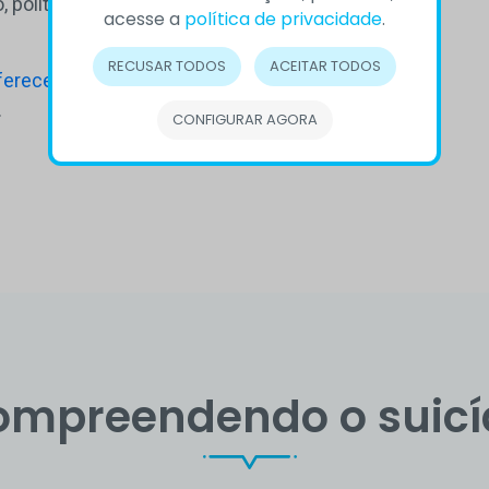
 político-
acesse a
política de privacidade
.
RECUSAR TODOS
ACEITAR TODOS
ferece
, como
.
CONFIGURAR AGORA
ompreendendo o suicí