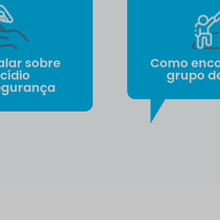
lar sobre
Como enco
cídio
grupo d
egurança