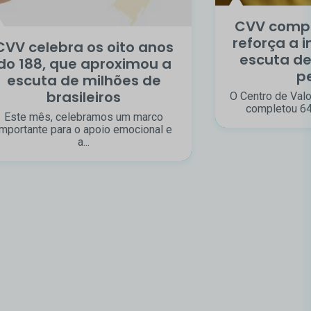
CVV compl
reforça a 
CVV celebra os oito anos
escuta d
do 188, que aproximou a
p
escuta de milhões de
brasileiros
O Centro de Valo
completou 64 
Este mês, celebramos um marco
importante para o apoio emocional e
a...